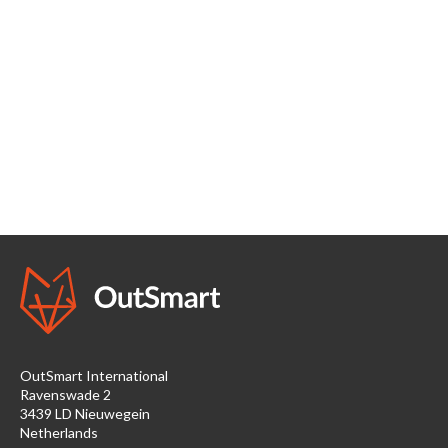
OutSmart International
Ravenswade 2
3439 LD Nieuwegein
Netherlands