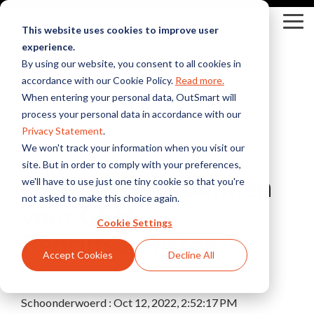
Skip
to
Tog
This website uses cookies to improve user
the
Me
experience.
main
content.
By using our website, you consent to all cookies in
accordance with our Cookie Policy.
Read more.
Branches
Oplossingen
Integraties
Kennis &
When entering your personal data, OutSmart will
Inspiratie
Bekijk alle branches
Kennisbank
process your personal data in accordance with our
Yuki
Bekijk alle oplossingen
Exact
Innovatie Hub
Privacy Statement
.
Installatietechniek &
Digitale werkbon
WeFact
Blogs
Snelstart
We won't track your information when you visit our
2 MIN READ
HVAC
Alles digitaal, altijd
site. But in order to comply with your preferences,
eAccounting
Webinars
Werkbonnen, planning
bij de hand
AFAS
Digitale werkbonnen
we'll have to use just one tiny cookie so that you're
&
Bekijk alle integraties
not asked to make this choice again.
onderhoudscontracten
Moneybird
Klantverhalen
voor GSH
Slimme planning
voor installateurs
Houd altijd grip op
Nieuwsbrief
Cookie Settings
Bedrijfsdiensten
je planning
Bouw &
Accept Cookies
Decline All
Onderhoud
Offertes &
Projectbeheer,
Stef
Facturen
werkbonnen &
Stuur offertes &
Schoonderwoerd
:
Oct 12, 2022, 2:52:17 PM
urenregistratie
facturen